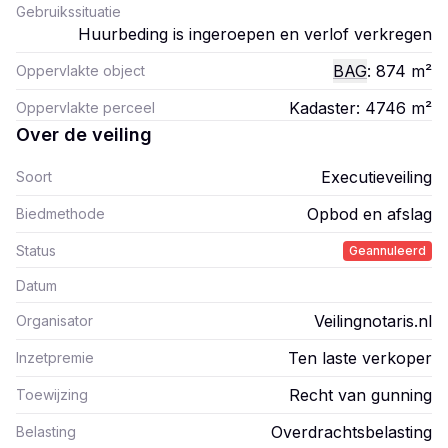
Gebruikssituatie
Huurbeding is ingeroepen en verlof verkregen
BAG
: 874
m²
Oppervlakte object
Kadaster: 4746
m²
Oppervlakte perceel
Over de veiling
Executieveiling
Soort
Opbod en afslag
Biedmethode
Status
Geannuleerd
Datum
Veilingnotaris.nl
Organisator
Ten laste verkoper
Inzetpremie
Recht van gunning
Toewijzing
Overdrachtsbelasting
Belasting