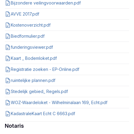
Bijzondere veilingvoorwaarden.pdf
AVVE 2017.pdf
Kostenoverzicht.pdf
Biedformulier.pdf
funderingsviewer.pdf
Kaart _ Bodemloket.pdf
Registratie zoeken - EP-Online.pdf
ruimtelijke plannen.pdf
Stedelijk gebied_ Regels.pdf
WOZ-Waardeloket - Wilhelminalaan 169, Echt.pdf
KadastraleKaart Echt C 6663.pdf
Notaris