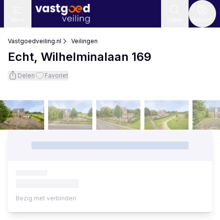
Menu
Zoeken
Account
Vastgoedveiling.nl
Veilingen
Echt, Wilhelminalaan 169
Delen
Favoriet
Bezig met verbinden