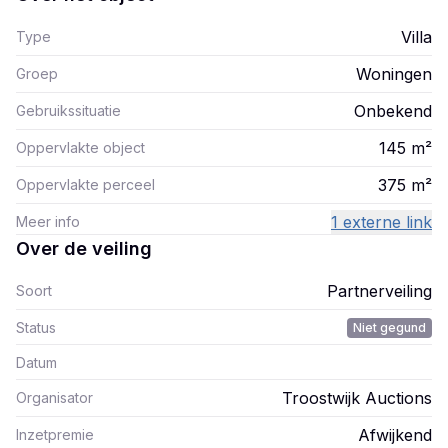
Villa
Type
Woningen
Groep
Onbekend
Gebruikssituatie
145
m²
Oppervlakte object
375
m²
Oppervlakte perceel
1 externe link
Meer info
Over de veiling
Partnerveiling
Soort
Status
Niet gegund
Datum
Troostwijk Auctions
Organisator
Afwijkend
Inzetpremie