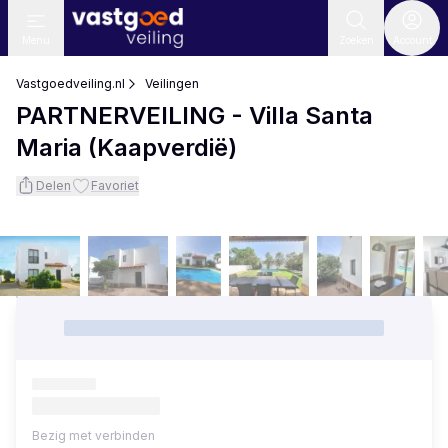
Menu
Zoeken
Account
Vastgoedveiling.nl
Veilingen
PARTNERVEILING - Villa Santa
Maria (Kaapverdië)
Delen
Favoriet
Bezig met verbinden