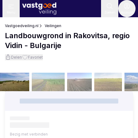
Menu
Zoeken
Account
Vastgoedveiling.nl
Veilingen
Landbouwgrond in Rakovitsa, regio
Vidin - Bulgarije
Delen
Favoriet
Bezig met verbinden