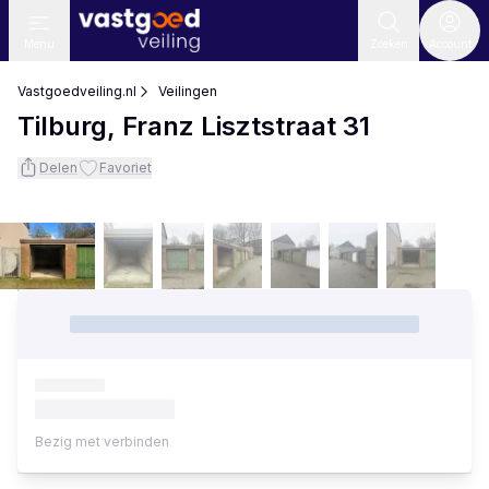
Menu
Zoeken
Account
Vastgoedveiling.nl
Veilingen
Tilburg, Franz Lisztstraat 31
Delen
Favoriet
Bezig met verbinden