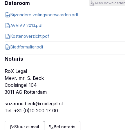
Dataroom
Alles downloaden
Bijzondere veilingvoorwaarden.pdf
AVVIVV 2013.pdf
Kostenoverzicht.pdf
Biedformulier.pdf
Notaris
RoX Legal
Mevr. mr. S. Beck
Coolsingel 104
suzanne.beck@roxlegal.nl
Tel.
+31 (0)10 200 17 00
Stuur e-mail
Bel notaris