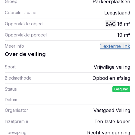
Parkeerplaatsen
Groep
Leegstaand
Gebruikssituatie
BAG
16
m²
Oppervlakte object
19
m²
Oppervlakte perceel
1 externe link
Meer info
Over de veiling
Vrijwillige veiling
Soort
Opbod en afslag
Biedmethode
Status
Gegund
Datum
Vastgoed Veiling
Organisator
Ten laste koper
Inzetpremie
Recht van gunning
Toewijzing