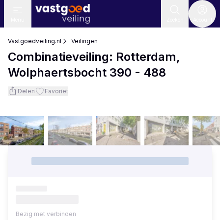
Menu
Zoeken
Account
Vastgoedveiling.nl
Veilingen
Combinatieveiling: Rotterdam,
Wolphaertsbocht 390 - 488
Delen
Favoriet
Bezig met verbinden