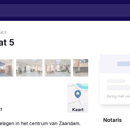
at 5
at 5
Bezig met ve
t
Kaart
Notaris
 gelegen in het centrum van Zaandam.