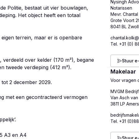
Nysingh Advo
de Politie, bestaat uit vier bouwlagen,
Notarissen
Mevr. Chantal
eping. Het object heeft een totaal
Grote Voort 2
eigen terrein, maar er is openbare
chantal.kolk@
Tel.
+31 (0) 8
, verdeeld over kelder (170 m²), begane
Stuur e
en tweede verdieping (412 m²).
Makelaar
Voor vragen o
g tot 2 december 2029.
MVGM Bedrijf
ting met een gecontracteerd vermogen
Van Asch van 
bedrijfsmake
elijk’.
Tel.
+31 (0)88
5 A3 en A4
Stuur e