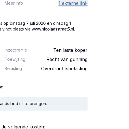
1 externe link
Meer info
ts op dinsdag 7 juli 2026 en dinsdag 1
indt plaats via www.nicolaasstraat5.nl.
Ten laste koper
Inzetpremie
Recht van gunning
Toewijzing
Overdrachtsbelasting
Belasting
ng.
ands bod uit te brengen.
t de volgende kosten: