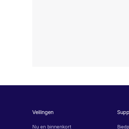
Veilingen
Supp
Nu en binnenkort
Biedp