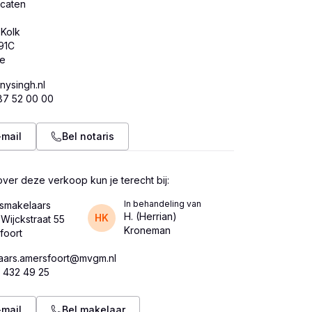
caten
 Kolk
91C
nysingh.nl
87 52 00 00
-mail
Bel notaris
ver deze verkoop kun je terecht bij:
In behandeling van
smakelaars
H. (Herrian)
HK
Wijckstraat 55
Kroneman
laars.amersfoort@mvgm.nl
 432 49 25
-mail
Bel makelaar