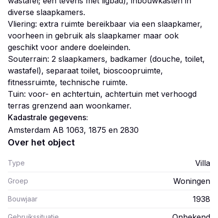
wastafel; één tevens met ligbad), inbouwkasten in
diverse slaapkamers.
Vliering: extra ruimte bereikbaar via een slaapkamer,
voorheen in gebruik als slaapkamer maar ook
geschikt voor andere doeleinden.
Souterrain: 2 slaapkamers, badkamer (douche, toilet,
wastafel), separaat toilet, bioscoopruimte,
fitnessruimte, technische ruimte.
Tuin: voor- en achtertuin, achtertuin met verhoogd
terras grenzend aan woonkamer.
Kadastrale gegevens:
Amsterdam AB 1063, 1875 en 2830
Over het object
Villa
Type
Woningen
Groep
1938
Bouwjaar
Onbekend
Gebruikssituatie