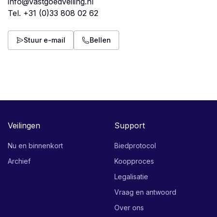
info@vastgoedveiling.nl
Tel.
+31 (0)33 808 02 62
Stuur e-mail
Bellen
Veilingen
Support
Nu en binnenkort
Biedprotocol
Archief
Koopproces
Legalisatie
Vraag en antwoord
Over ons