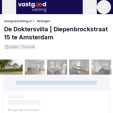
Menu
Zoeken
Account
Vastgoedveiling.nl
Veilingen
De Doktersvilla | Diepenbrockstraat
15 te Amsterdam
Delen
Favoriet
Bezig met verbinden