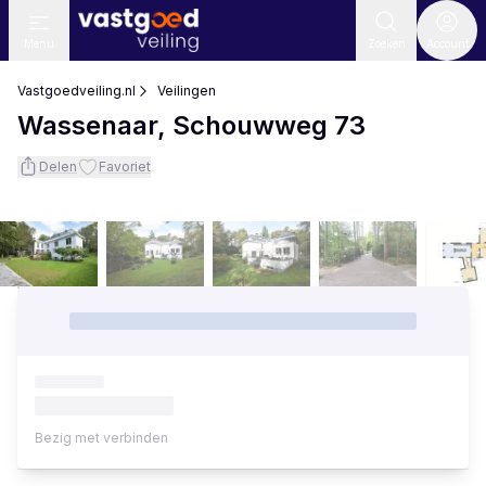
Menu
Zoeken
Account
Vastgoedveiling.nl
Veilingen
Wassenaar, Schouwweg 73
Delen
Favoriet
Bezig met verbinden